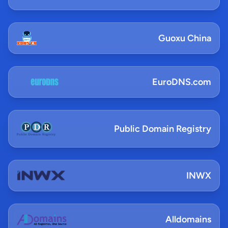
Guoxu China
EuroDNS.com
Public Domain Registry
INWX
Alldomains