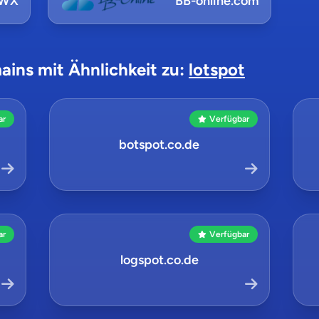
NWX
BB-online.com
ains mit Ähnlichkeit zu:
lotspot
ar
Verfügbar
botspot.co.de
ar
Verfügbar
logspot.co.de