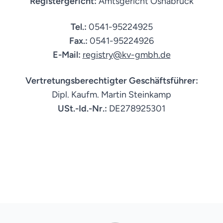
Registergericht:
Amtsgericht Osnabrück
Tel.:
0541-95224925
Fax.:
0541-95224926
E-Mail:
registry@kv-gmbh.de
Vertretungsberechtigter Geschäftsführer:
Dipl. Kaufm. Martin Steinkamp
USt.-Id.-Nr.:
DE278925301