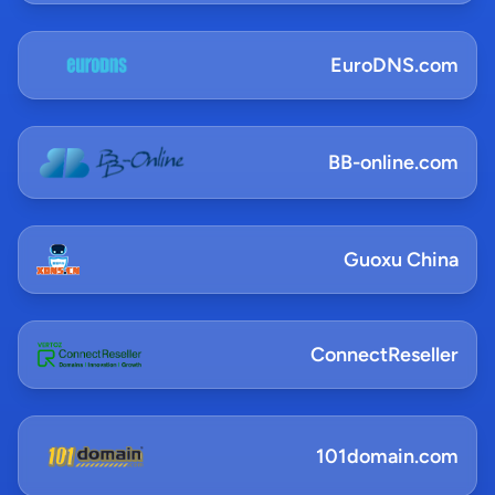
EuroDNS.com
BB-online.com
Guoxu China
ConnectReseller
101domain.com