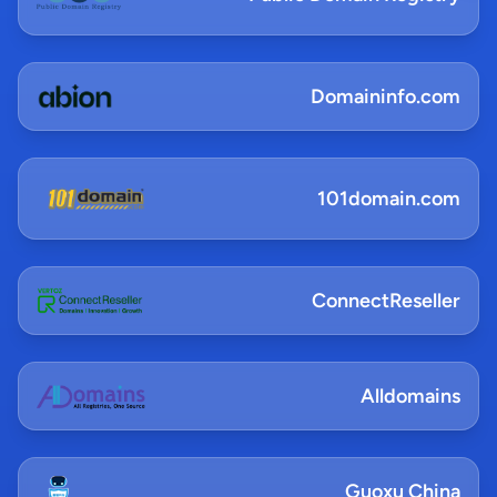
Domaininfo.com
101domain.com
ConnectReseller
Alldomains
Guoxu China