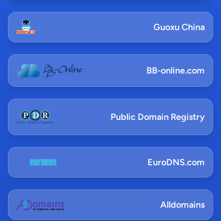
Guoxu China
BB-online.com
Public Domain Registry
EuroDNS.com
Alldomains