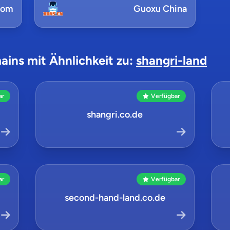
com
Guoxu China
ains mit Ähnlichkeit zu:
shangri-land
ar
Verfügbar
shangri.co.de
ar
Verfügbar
second-hand-land.co.de