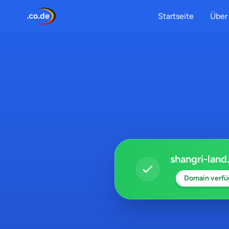
Startseite
Über 
shangri-land
Domain verfü