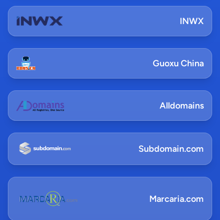
INWX
Guoxu China
Alldomains
Subdomain.com
Marcaria.com