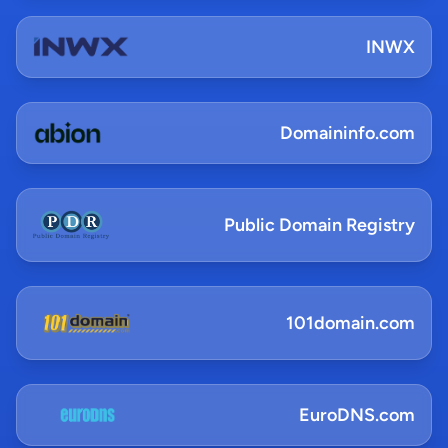
INWX
Domaininfo.com
Public Domain Registry
101domain.com
EuroDNS.com