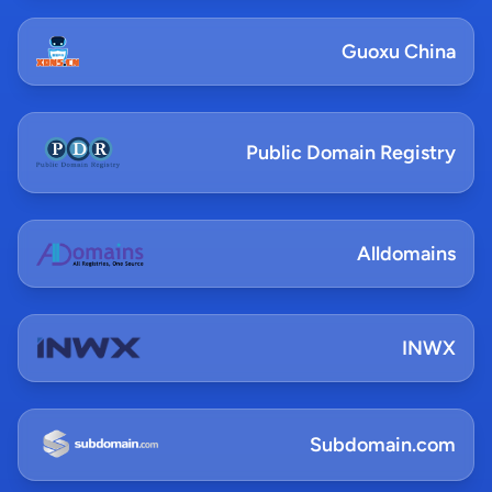
Guoxu China
Public Domain Registry
Alldomains
INWX
Subdomain.com