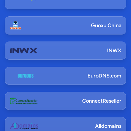
Guoxu China
INWX
EuroDNS.com
ConnectReseller
Alldomains