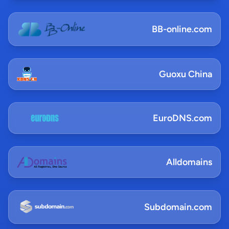
BB-online.com
Guoxu China
EuroDNS.com
Alldomains
Subdomain.com