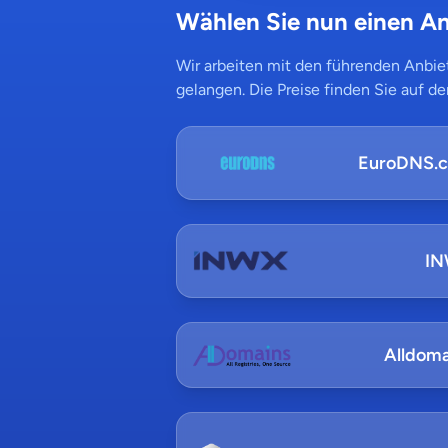
Wählen Sie nun einen An
Wir arbeiten mit den führenden Anbiet
gelangen. Die Preise finden Sie auf de
EuroDNS.
I
Alldoma