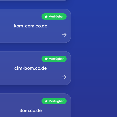
Verfügbar
kom-com.co.de
Verfügbar
cim-bom.co.de
Verfügbar
3om.co.de