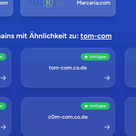
com
Marcaria.com
ains mit Ähnlichkeit zu:
tom-com
ar
Verfügbar
tom-com.co.de
ar
Verfügbar
c0m-com.co.de