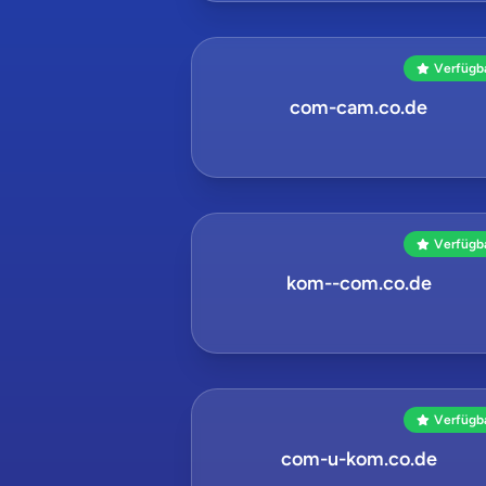
Verfügb
com-cam.co.de
Verfügb
kom--com.co.de
Verfügb
com-u-kom.co.de