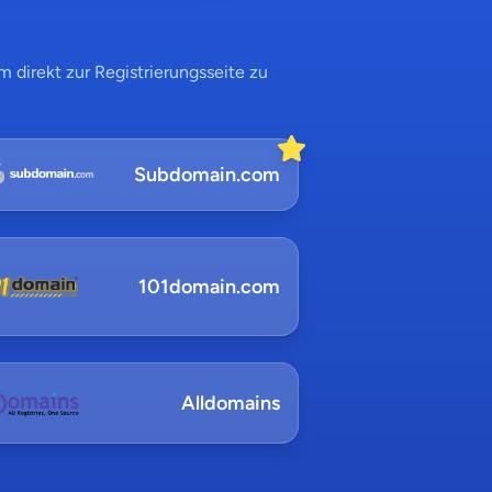
 direkt zur Registrierungsseite zu
Subdomain.com
101domain.com
Alldomains