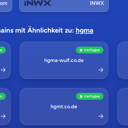
com
INWX
ains mit Ähnlichkeit zu:
hgma
ar
Verfügbar
hgma-wulf.co.de
ar
Verfügbar
hgmt.co.de