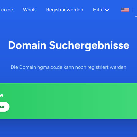
.co.de
WhoIs
Registrar werden
Hilfe
|
Domain Suchergebnisse
Die Domain hgma.co.de kann noch registriert werden
de
bar