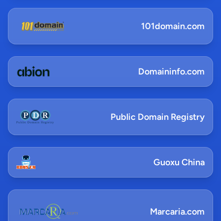
101domain.com
Domaininfo.com
Public Domain Registry
Guoxu China
Marcaria.com