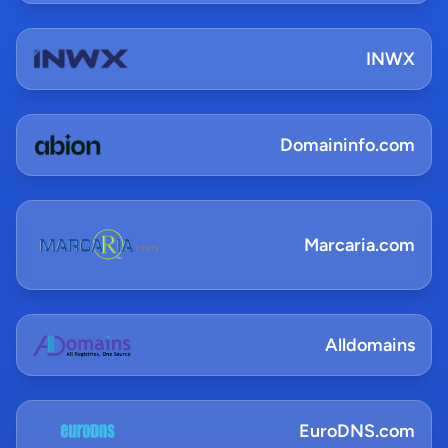
INWX
Domaininfo.com
Marcaria.com
Alldomains
EuroDNS.com