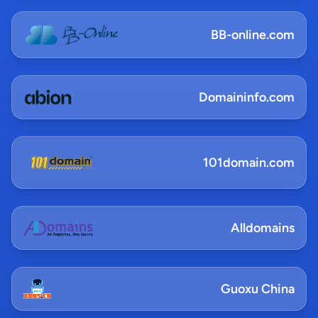
BB-online.com
Domaininfo.com
101domain.com
Alldomains
Guoxu China