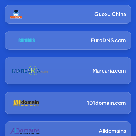
Guoxu China
EuroDNS.com
Marcaria.com
101domain.com
Alldomains