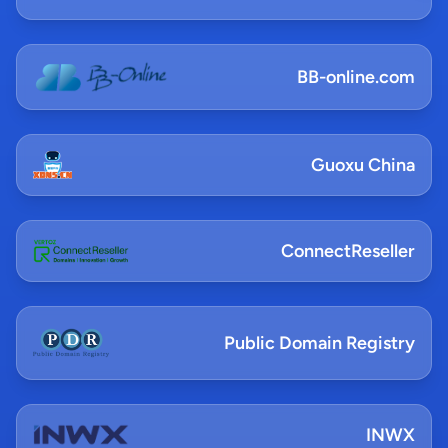
BB-online.com
Guoxu China
ConnectReseller
Public Domain Registry
INWX