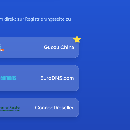
 direkt zur Registrierungsseite zu
Guoxu China
EuroDNS.com
ConnectReseller