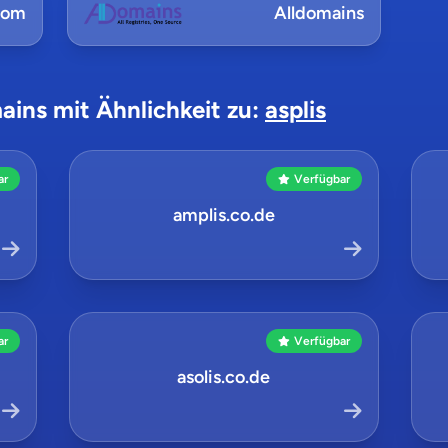
com
Alldomains
ains mit Ähnlichkeit zu:
asplis
ar
Verfügbar
amplis.co.de
ar
Verfügbar
asolis.co.de