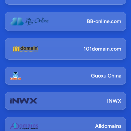
BB-online.com
101domain.com
Guoxu China
INWX
Alldomains