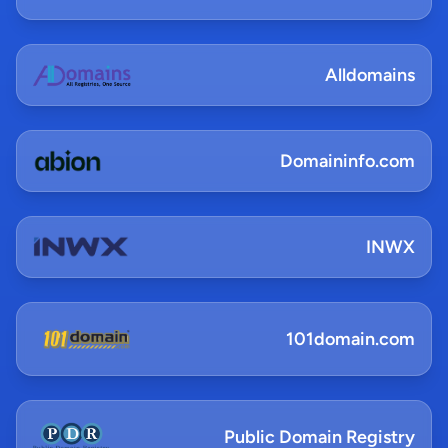
Alldomains
Domaininfo.com
INWX
101domain.com
Public Domain Registry