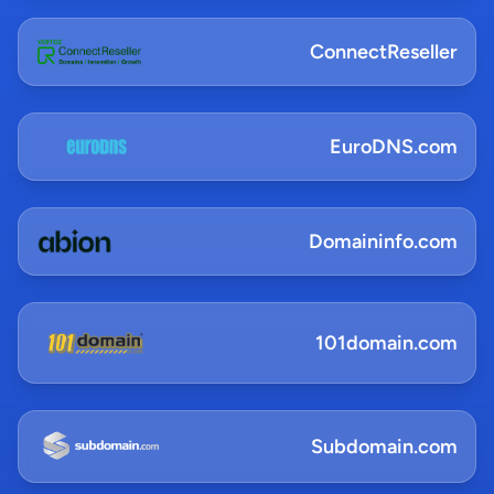
ConnectReseller
EuroDNS.com
Domaininfo.com
101domain.com
Subdomain.com