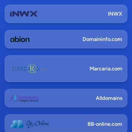
INWX
Domaininfo.com
Marcaria.com
Alldomains
BB-online.com