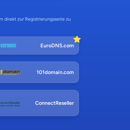
 direkt zur Registrierungsseite zu
EuroDNS.com
101domain.com
ConnectReseller