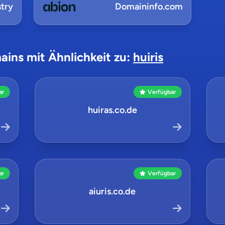
try
Domaininfo.com
ains mit Ähnlichkeit zu:
huiris
ar
Verfügbar
huiras.co.de
ar
Verfügbar
aiuris.co.de