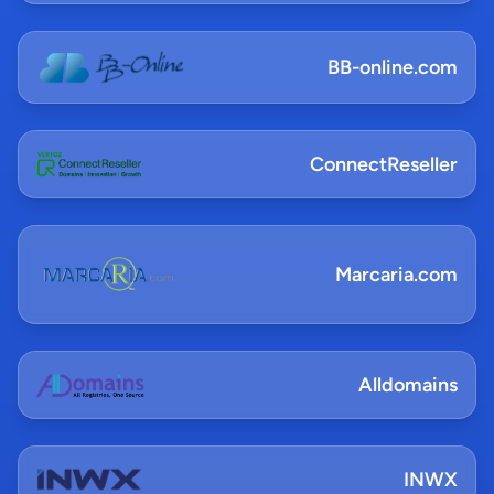
BB-online.com
ConnectReseller
Marcaria.com
Alldomains
INWX