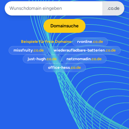
.co.de
Domainsuche
Beispiele für freie Domains:
rvonline
.co.de
missfruity
.co.de
wiederaufladbare-batterien
.co.de
just-hugh
.co.de
netznomadin
.co.de
office-hess
.co.de