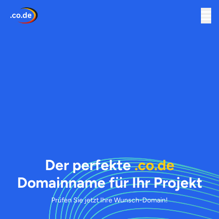
Der perfekte
.co.de
Domainname für Ihr Projekt
Prüfen Sie jetzt Ihre Wunsch-Domain!