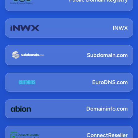
INWX
Subdomain.com
EuroDNS.com
Domaininfo.com
ConnectReseller