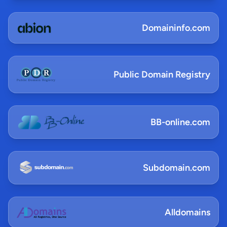
Domaininfo.com
Public Domain Registry
BB-online.com
Subdomain.com
Alldomains