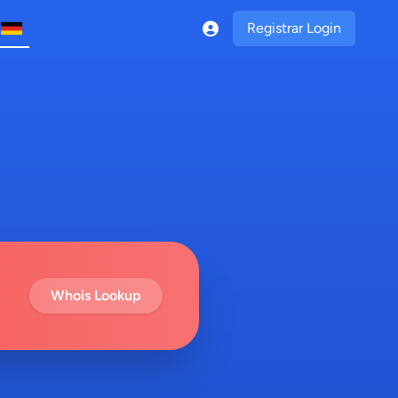
Registrar Login
Whois Lookup