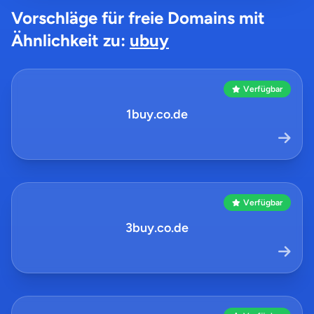
Vorschläge für freie Domains mit
Ähnlichkeit zu:
ubuy
Verfügbar
1buy.co.de
Verfügbar
3buy.co.de