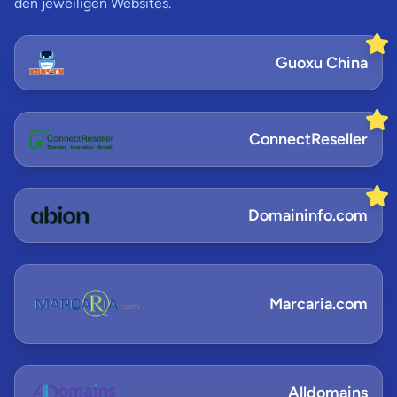
den jeweiligen Websites.
Guoxu China
ConnectReseller
Domaininfo.com
Marcaria.com
Alldomains