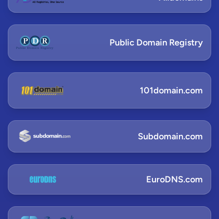
Public Domain Registry
101domain.com
Subdomain.com
EuroDNS.com