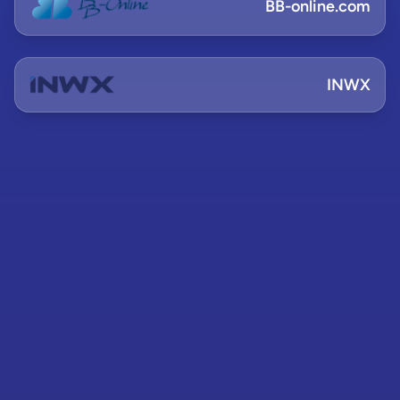
BB-online.com
INWX