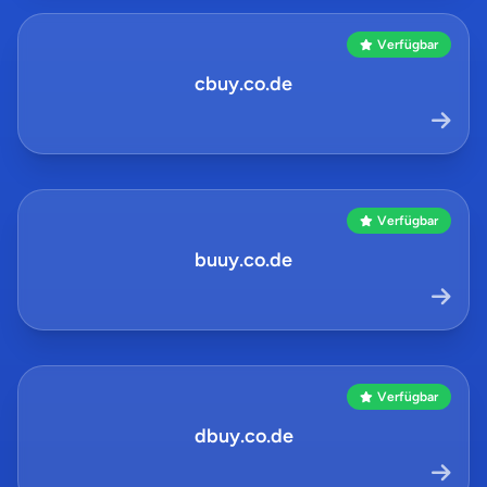
Verfügbar
cbuy.co.de
Verfügbar
buuy.co.de
Verfügbar
dbuy.co.de