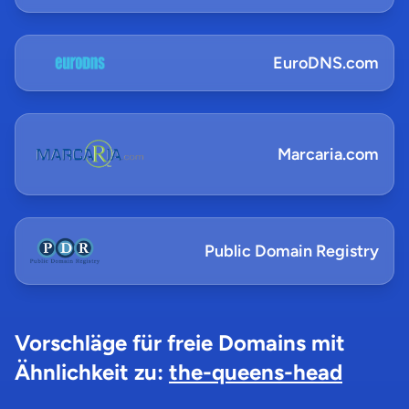
EuroDNS.com
Marcaria.com
Public Domain Registry
Vorschläge für freie Domains mit
Ähnlichkeit zu:
the-queens-head