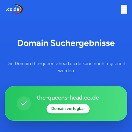
Domain Suchergebnisse
Die Domain the-queens-head.co.de kann noch registriert
werden
the-queens-head.co.de
Domain verfügbar