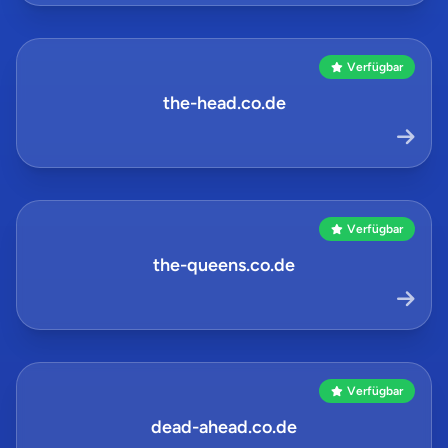
Verfügbar
the-head.co.de
Verfügbar
the-queens.co.de
Verfügbar
dead-ahead.co.de