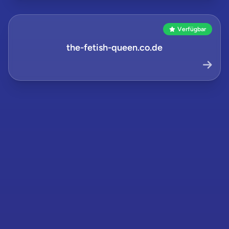
Verfügbar
the-fetish-queen.co.de