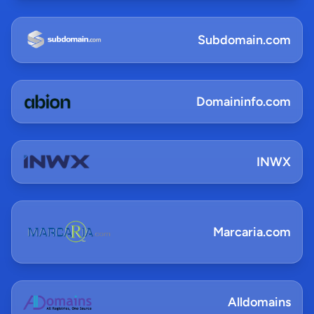
Subdomain.com
Domaininfo.com
INWX
Marcaria.com
Alldomains