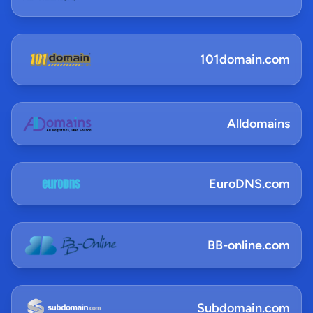
101domain.com
Alldomains
EuroDNS.com
BB-online.com
Subdomain.com