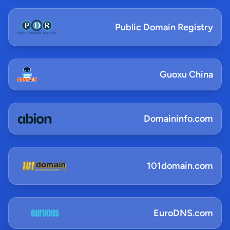
Public Domain Registry
Guoxu China
Domaininfo.com
101domain.com
EuroDNS.com