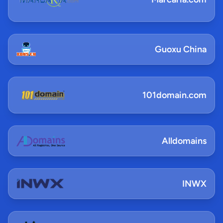
Guoxu China
101domain.com
Alldomains
INWX