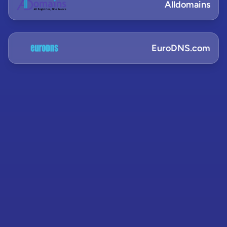
Alldomains
EuroDNS.com