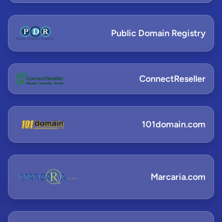
Public Domain Registry
ConnectReseller
101domain.com
Marcaria.com