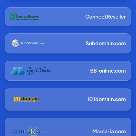
ConnectReseller
Subdomain.com
BB-online.com
101domain.com
Marcaria.com