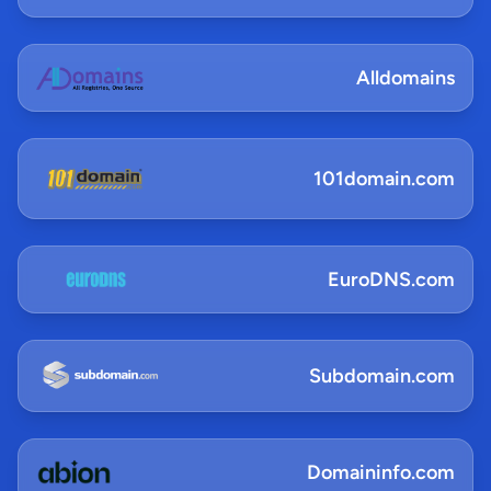
Alldomains
101domain.com
EuroDNS.com
Subdomain.com
Domaininfo.com