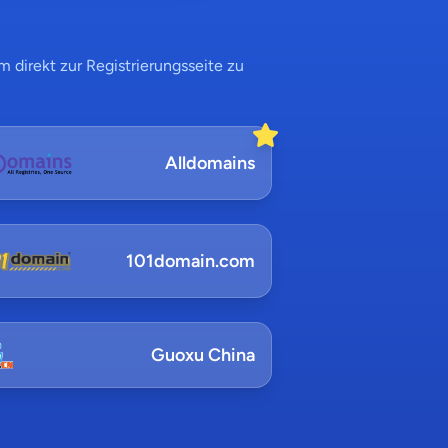
 direkt zur Registrierungsseite zu
Alldomains
101domain.com
Guoxu China