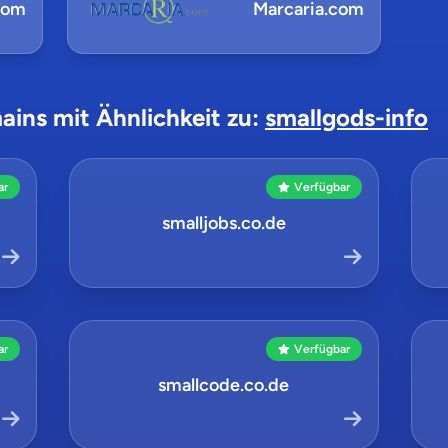
com
Marcaria.com
ains mit Ähnlichkeit zu:
smallgods-info
ar
Verfügbar
smalljobs.co.de
ar
Verfügbar
smallcode.co.de