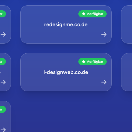
ar
Verfügbar
redesignme.co.de
ar
Verfügbar
e
l-designweb.co.de
ar