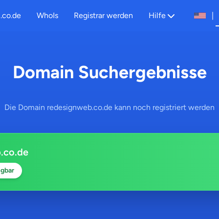
.co.de
WhoIs
Registrar werden
Hilfe
|
Domain Suchergebnisse
Die Domain redesignweb.co.de kann noch registriert werden
.co.de
gbar