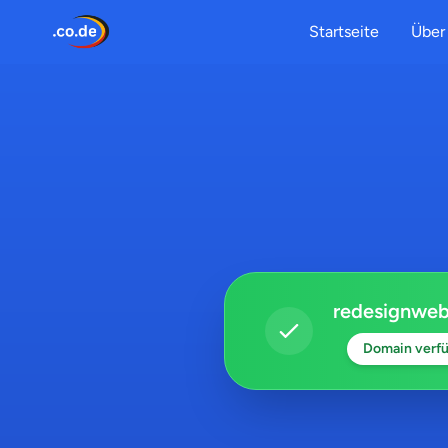
Startseite
Über 
redesignweb
Domain verfü