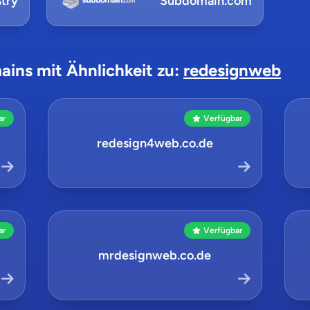
try
Subdomain.com
ains mit Ähnlichkeit zu:
redesignweb
ar
Verfügbar
redesign4web.co.de
ar
Verfügbar
mrdesignweb.co.de