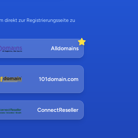
 direkt zur Registrierungsseite zu
Alldomains
101domain.com
ConnectReseller