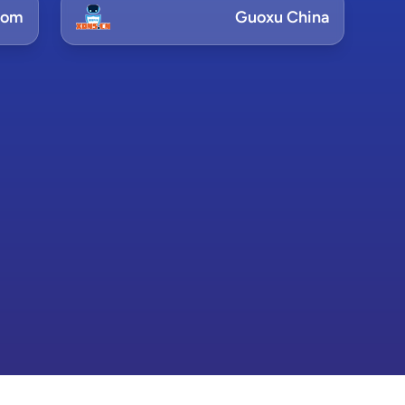
com
Guoxu China
Company