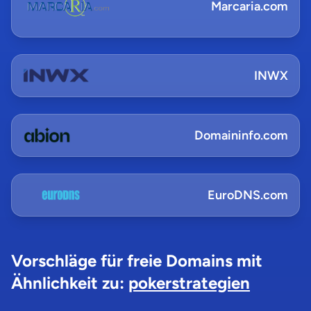
Marcaria.com
INWX
Domaininfo.com
EuroDNS.com
Vorschläge für freie Domains mit
Ähnlichkeit zu:
pokerstrategien