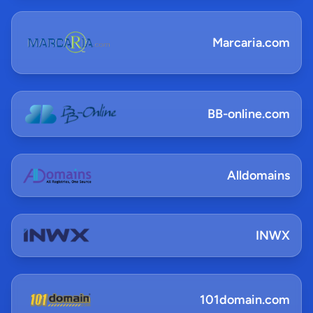
Marcaria.com
BB-online.com
Alldomains
INWX
101domain.com