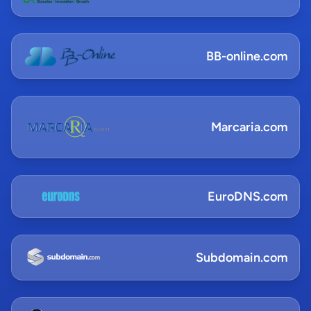
BB-online.com
Marcaria.com
EuroDNS.com
Subdomain.com