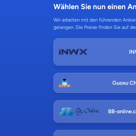
Wählen Sie nun einen An
Wir arbeiten mit den führenden Anbiet
gelangen. Die Preise finden Sie auf de
I
Guoxu Ch
BB-online.