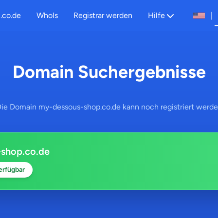
.co.de
WhoIs
Registrar werden
Hilfe
|
Domain Suchergebnisse
ie Domain my-dessous-shop.co.de kann noch registriert werd
shop.co.de
erfügbar