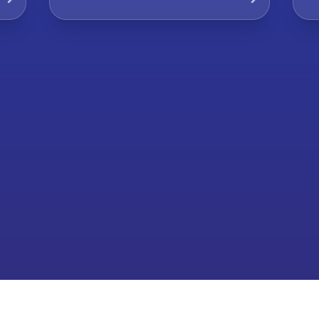
Company