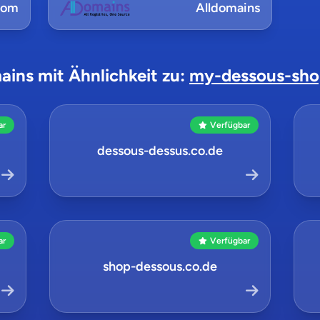
com
Alldomains
ains mit Ähnlichkeit zu:
my-dessous-sho
ar
Verfügbar
dessous-dessus.co.de
ar
Verfügbar
shop-dessous.co.de