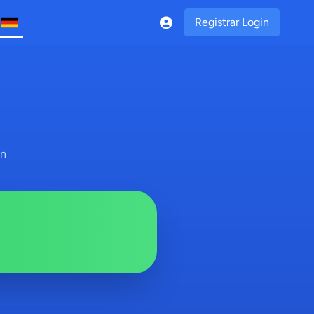
Registrar Login
en