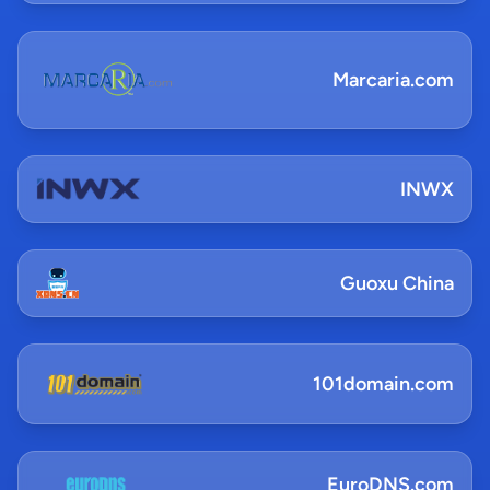
Marcaria.com
INWX
Guoxu China
101domain.com
EuroDNS.com