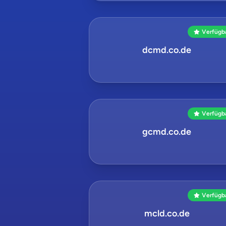
Verfügb
dcmd.co.de
Verfügb
gcmd.co.de
Verfügb
mcld.co.de