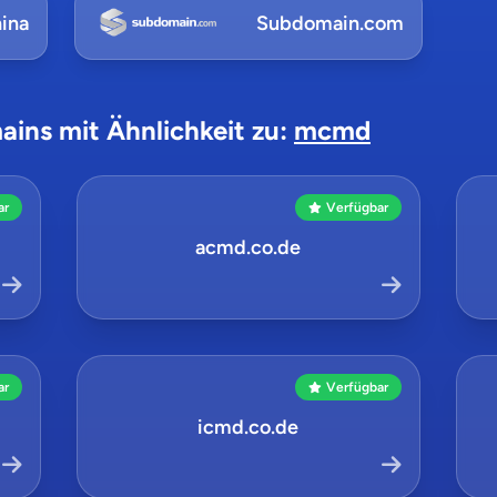
ina
Subdomain.com
ains mit Ähnlichkeit zu:
mcmd
ar
Verfügbar
acmd.co.de
ar
Verfügbar
icmd.co.de