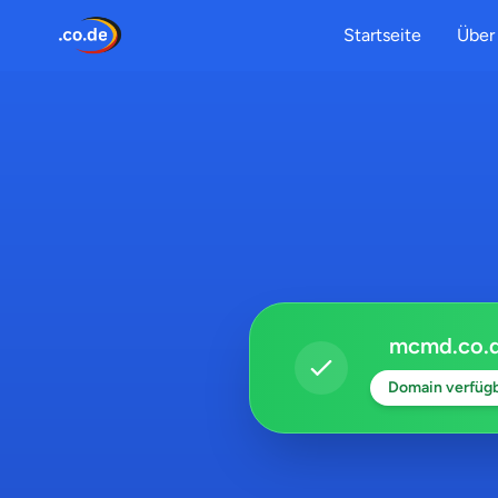
Startseite
Über 
mcmd.co.
Domain verfüg