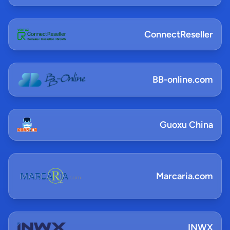
ConnectReseller
BB-online.com
Guoxu China
Marcaria.com
INWX