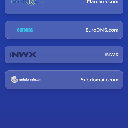
Marcaria.com
EuroDNS.com
INWX
Subdomain.com