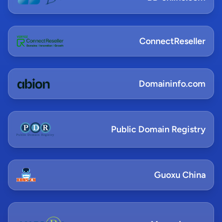
ConnectReseller
Domaininfo.com
Public Domain Registry
Guoxu China